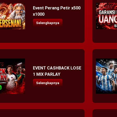
Event Perang Petir x500
x1000
Selengkapnya
EVENT CASHBACK LOSE
1 MIX PARLAY
Selengkapnya