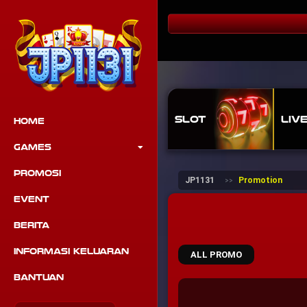
Slot
Liv
Home
Games
Promosi
JP1131
Promotion
Event
Berita
Informasi Keluaran
ALL PROMO
Bantuan