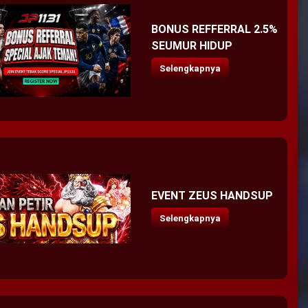
BONUS REFFERRAL 2.5%
SEUMUR HIDUP
Selengkapnya
EVENT ZEUS HANDSUP
Selengkapnya