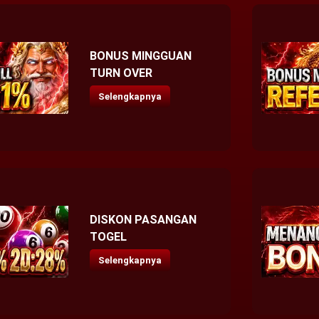
BONUS MINGGUAN
TURN OVER
Selengkapnya
DISKON PASANGAN
TOGEL
Selengkapnya