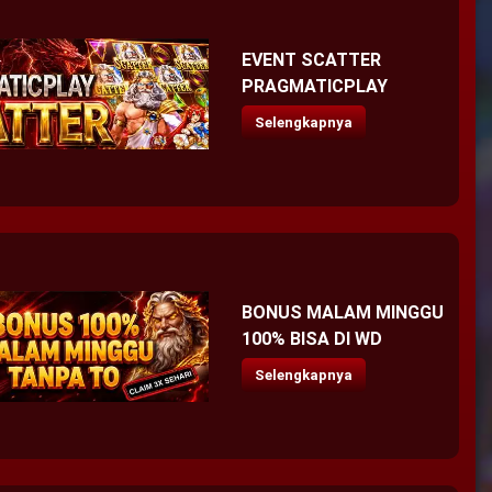
EVENT SCATTER
PRAGMATICPLAY
Selengkapnya
BONUS MALAM MINGGU
100% BISA DI WD
Selengkapnya