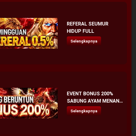
REFERAL SEUMUR
HIDUP FULL
Selengkapnya
EVENT BONUS 200%
SABUNG AYAM MENANG
BERUNTUN
Selengkapnya