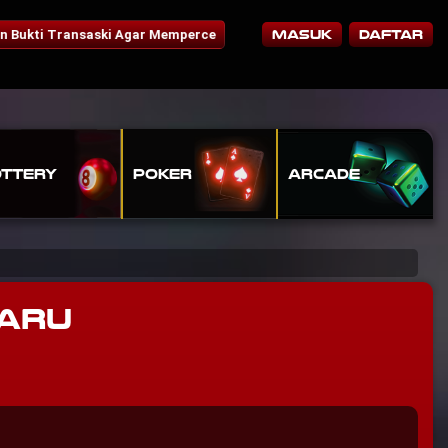
ransaski Agar Mempercepat Proses Transaksi nya !!! Untuk Nominal d
MASUK
Daftar
ottery
Poker
Arcade
aru