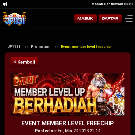
Mohon Cantumkan Bukti Tra
Masuk
Daftar
JP1131
Promotion
Event member level freechip
Kembali
EVENT MEMBER LEVEL FREECHIP
Posted on:
Fri , Mar 24 2023 22:14